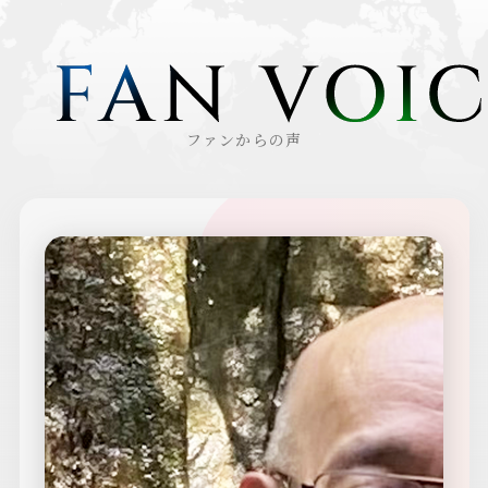
TOP
ファンからの声
ABOUT
FAN VOICE
MOVIE
TOPICS
MESSAGE FORM