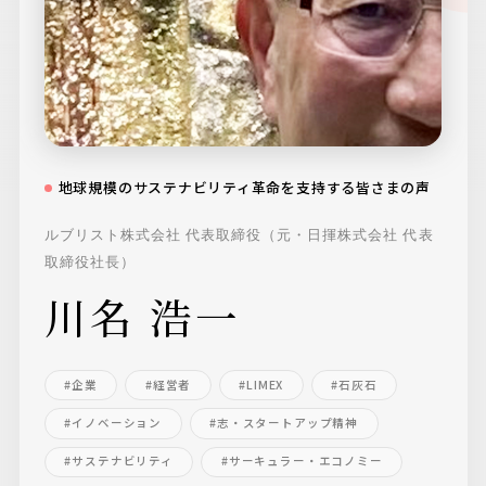
TWITTER
INSTAGRAM
地球規模のサステナビリティ革命を支持する皆さまの声
ルブリスト株式会社 代表取締役（元・日揮株式会社 代表
YOUTUBE
FACEBOOK
取締役社長）
川名 浩一
#企業
#経営者
#LIMEX
#石灰石
#イノベーション
#志・スタートアップ精神
#サステナビリティ
#サーキュラー・エコノミー