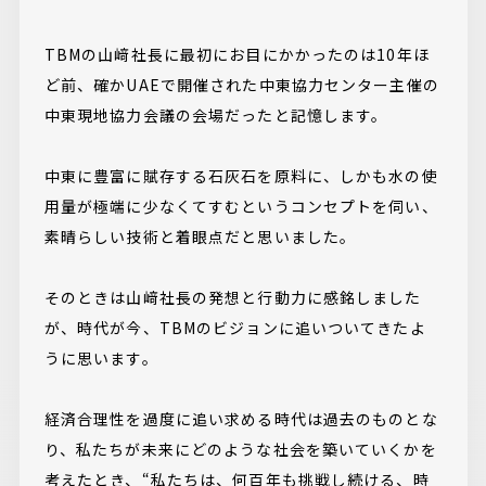
TBMの山﨑社長に最初にお目にかかったのは10年ほ
ど前、確かUAEで開催された中東協力センター主催の
中東現地協力会議の会場だったと記憶します。
中東に豊富に賦存する石灰石を原料に、しかも水の使
用量が極端に少なくてすむというコンセプトを伺い、
素晴らしい技術と着眼点だと思いました。
そのときは山﨑社長の発想と行動力に感銘しました
が、時代が今、TBMのビジョンに追いついてきたよ
うに思います。
経済合理性を過度に追い求める時代は過去のものとな
り、私たちが未来にどのような社会を築いていくかを
考えたとき、“私たちは、何百年も挑戦し続ける、時